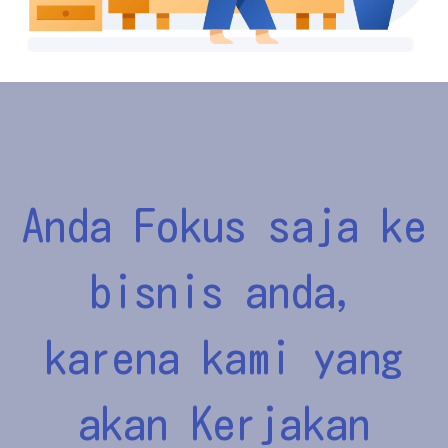
Anda Fokus saja ke
bisnis anda,
karena kami yang
akan Kerjakan